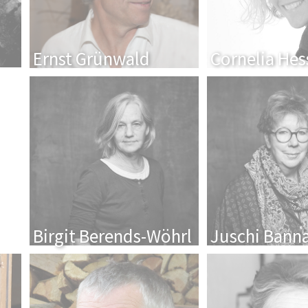
Ernst Grünwald
Cornelia Hes
Birgit Berends-Wöhrl
Juschi Banna