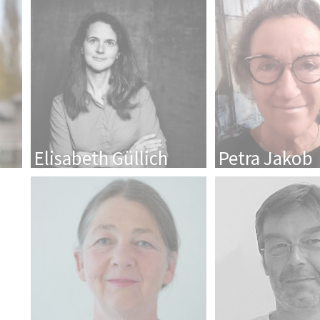
Elisabeth Güllich
Petra Jakob