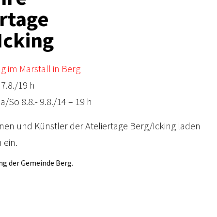
ertage
Icking
g im Marstall in Berg
 7.8./19 h
a/So 8.8.- 9.8./14 – 19 h
nnen und Künstler der Ateliertage Berg/Icking laden
 ein.
ng der Gemeinde Berg.