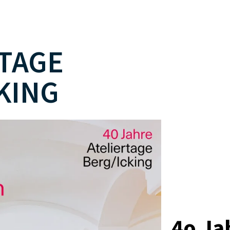
RTAGE
KING
4o Ja