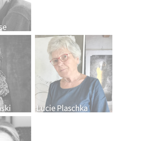
se
ski
Lucie Plaschka