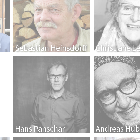
Sebastian Heinsdorff
Christiane L
Hans Panschar
Andreas Hub