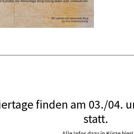
liertage finden am 03./04. 
statt
.
Alle Infos dazu in Kürze
hier
!