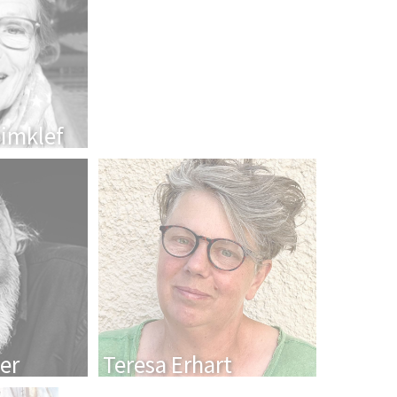
eimklef
er
Teresa Erhart